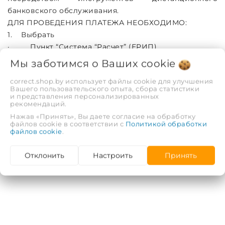
банковского обслуживания.
ДЛЯ ПРОВЕДЕНИЯ ПЛАТЕЖА НЕОБХОДИМО:
1. Выбрать
· Пункт “Система “Расчет” (ЕРИП)
· "Интернет-магазины/сервисы"
Мы заботимся о Ваших
cookie
· "С"
correct.shop.by использует файлы cookie для улучшения
· "Сorrect.shop.by"
Вашего пользовательского опыта, сбора статистики
2. Для оплаты «Товара» ввести Номер заказа.
и представления персонализированных
рекомендаций.
3. Проверить корректность информации
Нажав «Принять», Вы даете согласие на обработку
4. Совершить платеж.
файлов cookie в соответствии с
Политикой обработки
файлов cookie
.
Отклонить
Настроить
Принять