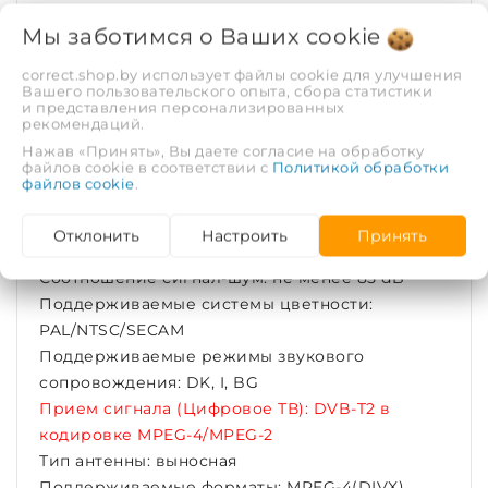
Соотношение сторон экрана: 16:9
Мы заботимся о Ваших
cookie
Контрастность: 400:1
Яркость: 300 cd/m2
correct.shop.by использует файлы cookie для улучшения
Вашего пользовательского опыта, сбора статистики
Видео ЦАП (цифрово-аналоговый
и представления персонализированных
преобразователь): 108 МГц / 12 бит
рекомендаций.
Аудио ЦАП (цифрово-аналоговый
Нажав «Принять», Вы даете согласие на обработку
файлов cookie в соответствии с
Политикой обработки
преобразователь): 196 кГц / 24 бит
файлов cookie
.
Встроенный Dolby Digital® Surround Sound
декодер: 2 канала
Отклонить
Настроить
Принять
Встроенный DTS ® декодер: 2 канала
Соотношение сигнал-шум: не менее 85 dB
Поддерживаемые системы цветности:
PAL/NTSC/SECAM
Поддерживаемые режимы звукового
сопровождения: DK, I, BG
Прием сигнала (Цифровое ТВ): DVB-T2 в
кодировке MPEG-4/MPEG-2
Тип антенны: выносная
Поддерживаемые форматы: MPEG-4(DIVX),