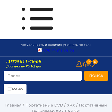
Актуальность и наличие уточнять по тел.:
+375 29 611-48-69
0
0
Поиск
ПОИСК
Меню
Главная
Портативные DVD
XPX
Портативный
DVD-плеер ХРХ EA-1369