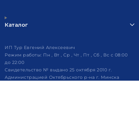
Каталог
ИП Тур Евгений Алексеевич
Режим работы:
Пн , Вт , Ср , Чт , Пт , Сб , Вс c 08:00
до 22:00
Свидетельство № выдано 25 октября 2010 г.
Администрацией Октябрьского р-на г. Минска
УНП 191418803
220007 г. Минск, ул. Жуковского 6/2, кв. 101
Дата регистрации в Торговом реестре РБ: 02.11.2010
Настройка файлов cookie
Создание сайтов beseller
ЗАКАЗАТЬ ЗВОНОК