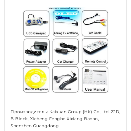
Производитель: Kaixuan Group (HK) Co.,Ltd.;22D,
B Block, Xicheng Fenghe Xixiang Baoan,
Shenzhen Guangdong